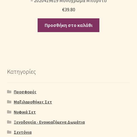
– 2020419619 Μονόχρωμα Μπορντό
€
39.80
Προσθήκη στο καλάθι
Κατηγορίες
Προσφορές
Μαξιλαροθήκες Σετ
Νυφικά Σετ
Ξενοδοχεία - Ενοικιαζόμενα Δωμάτια
Σεντόνια