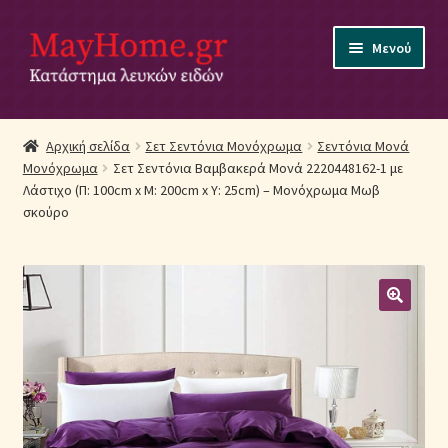
Απευθείας
Μετάβαση
Μενού
μετάβαση
σε
στην
περιεχόμενο
πλοήγηση
Αρχική
Αρχική σελίδα
Σετ Σεντόνια Μονόχρωμα
Σεντόνια Μονά
Μονόχρωμα
Σετ Σεντόνια Βαμβακερά Μονά 2220448162-1 με
Ακύρωση Παραγγελίας
Λάστιχο (Π: 100cm x Μ: 200cm x Υ: 25cm) – Μονόχρωμα Μωβ
σκούρο
Αποστολές
Βρεφικά Λευκά Είδη
Επικοινωνία
Επιστροφές Προϊόντων
Η εταιρία μας