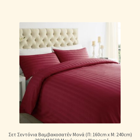
Σετ Σεντόνια Βαμβακοσατέν Μονά (Π: 160cm x Μ: 240cm)