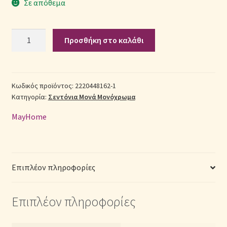
Σε απόθεμα
Σεντόνια Σετ
Σετ
Προσθήκη στο καλάθι
Σεντόνια
Σύνδεση
Βαμβακερά
Μονά
2220448162-
Κωδικός προϊόντος:
2220448162-1
Κατηγορία:
Σεντόνια Μονά Μονόχρωμα
1
με
MayHome
Λάστιχο
(Π:
100cm
x
Επιπλέον πληροφορίες
Μ:
200cm
Επιπλέον πληροφορίες
x
Υ:
25cm)