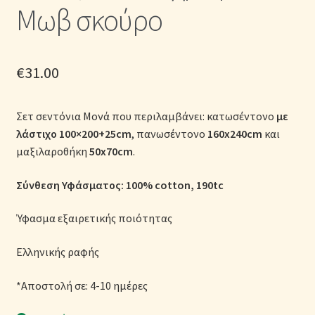
Μωβ σκούρο
Μονόχρωμες Παπλωματοθήκες
Ολοκλήρωση παραγγελίας
€
31.00
Όροι Χρήσης
Σετ σεντόνια Μονά που περιλαμβάνει: κατωσέντονο
με
Παιδικά Λευκά Είδη
λάστιχο
100×200+25cm
, πανωσέντονο
160x240cm
και
μαξιλαροθήκη
50x70cm
.
Παπλώματα για Ζεστασιά & Άνεση
Σύνθεση Υφάσματος: 100% cotton
, 190tc
Παπλωματοθήκες
Ύφασμα εξαιρετικής ποιότητας
Πικέ Κουβέρτες
Ελληνικής ραφής
Πληρωμές
*Αποστολή σε: 4-10 ημέρες
Πολιτική cookie