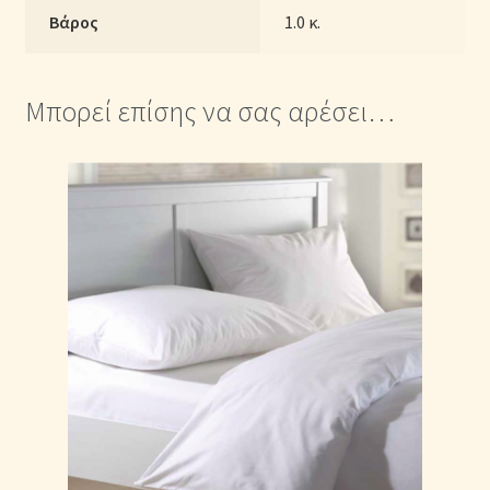
–
Βάρος
1.0 κ.
Μονόχρωμα
Μωβ
σκούρο
Μπορεί επίσης να σας αρέσει…
ποσότητα