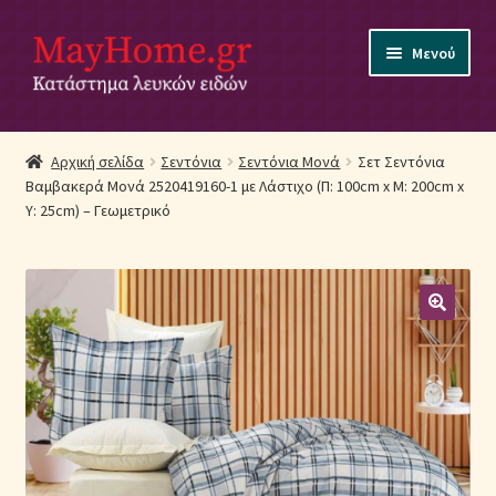
Απευθείας
Μετάβαση
Μενού
μετάβαση
σε
στην
περιεχόμενο
πλοήγηση
Αρχική
Αρχική σελίδα
Σεντόνια
Σεντόνια Μονά
Σετ Σεντόνια
Βαμβακερά Μονά 2520419160-1 με Λάστιχο (Π: 100cm x Μ: 200cm x
Ακύρωση Παραγγελίας
Υ: 25cm) – Γεωμετρικό
Αποστολές
Βρεφικά Λευκά Είδη
Επικοινωνία
Επιστροφές Προϊόντων
Η εταιρία μας