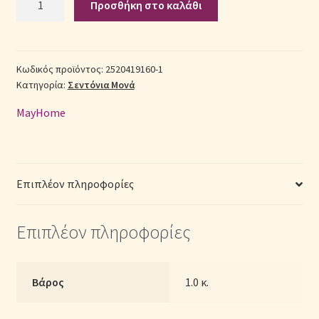
Προσθήκη στο καλάθι
Σεντόνια
Βαμβακερά
Σεντόνια Σετ
Μονά
2520419160-
Κωδικός προϊόντος:
2520419160-1
Σύνδεση
Κατηγορία:
Σεντόνια Μονά
1
με
MayHome
Λάστιχο
(Π:
100cm
x
Επιπλέον πληροφορίες
Μ:
200cm
Επιπλέον πληροφορίες
x
Υ:
25cm)
–
Βάρος
1.0 κ.
Γεωμετρικό
ποσότητα