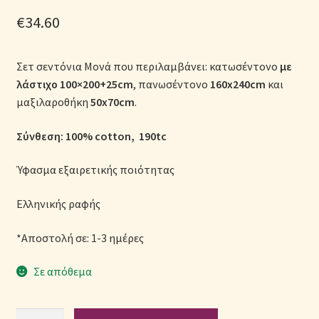
Μονόχρωμες Παπλωματοθήκες
€
34.60
Ολοκλήρωση παραγγελίας
Σετ σεντόνια Μονά που περιλαμβάνει: κατωσέντονο
με
λάστιχο
100×200+25cm
, πανωσέντονο
160x240cm
και
Όροι Χρήσης
μαξιλαροθήκη
50x70cm
.
Παιδικά Λευκά Είδη
Σύνθεση: 100% cotton, 190tc
Παπλώματα για Ζεστασιά & Άνεση
Ύφασμα εξαιρετικής ποιότητας
Παπλωματοθήκες
Ελληνικής ραφής
*Αποστολή σε: 1-3 ημέρες
Πικέ Κουβέρτες
Σε απόθεμα
Πληρωμές
Πολιτική cookie
Σετ