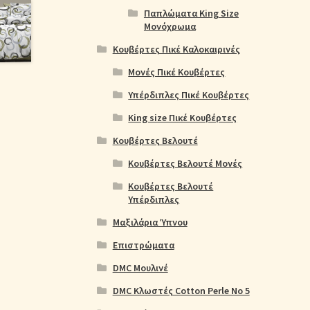
Παπλώματα King Size
Μονόχρωμα
Κουβέρτες Πικέ Καλοκαιρινές
Μονές Πικέ Κουβέρτες
Υπέρδιπλες Πικέ Κουβέρτες
King size Πικέ Κουβέρτες
Κουβέρτες Βελουτέ
Κουβέρτες Βελουτέ Μονές
Κουβέρτες Βελουτέ
Υπέρδιπλες
Μαξιλάρια Ύπνου
Επιστρώματα
DMC Μουλινέ
DMC Κλωστές Cotton Perle No 5