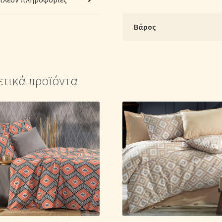
200cm
x
Βάρος
Υ:
25cm)
–
Γεωμετρικό
ετικά προϊόντα
ποσότητα