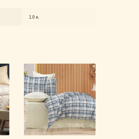
1.0 κ.