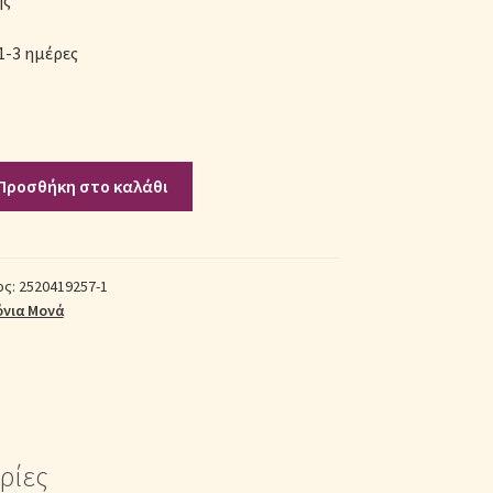
ής
1-3 ημέρες
Προσθήκη στο καλάθι
ος:
2520419257-1
νια Μονά
ρίες