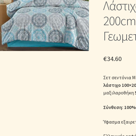
Λάστιχ
ικά Λευκά Είδη
Παπλώματα για Ζεστασιά & Άνεση
Παπλωματοθή
200cm 
Σεντόνια Σετ
Σύνδεση
Γεωμε
€
34.60
Σετ σεντόνια 
λάστιχο
100×2
μαξιλαροθήκη
Σύνθεση: 100%
Ύφασμα εξαιρε