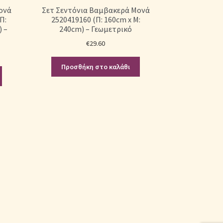
ονά
Σετ Σεντόνια Βαμβακερά Μονά
Π:
2520419160 (Π: 160cm x Μ:
) –
240cm) – Γεωμετρικό
€
29.60
Προσθήκη στο καλάθι