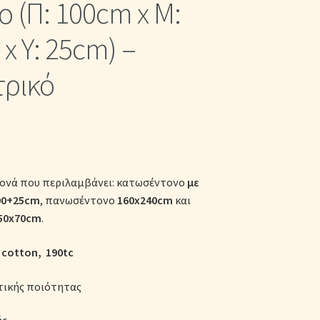
ο (Π: 100cm x Μ:
κες
x Υ: 25cm) –
τρικό
Μονά που περιλαμβάνει: κατωσέντονο
με
00+25cm
, πανωσέντονο
160x240cm
και
50x70cm
.
 cotton, 190tc
τικής ποιότητας