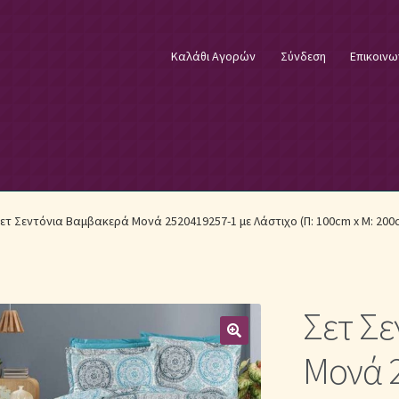
Καλάθι Αγορών
Σύνδεση
Επικοινω
φικά Λευκά Είδη
Επικοινωνία
Επιστροφές Προϊόντων
Η εταιρία
ετ Σεντόνια Βαμβακερά Μονά 2520419257-1 με Λάστιχο (Π: 100cm x Μ: 200c
λωστές κεντήματος
Κουβέρτες Βελουτέ & Πικέ
E
Μονόχρωμα Κουβερλί με Διαχρονική Κομψότητα
Σετ Σ
μψότητα
Μονόχρωμα Σετ Σεντόνια
Μονόχρωμες Παπλωματοθήκ
Μονά 