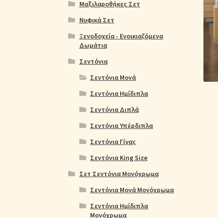
Ολοκλήρωση παραγγελίας
Όροι Χρήσης
Παιδ
Μαξιλαροθήκες Σετ
Νυφικά Σετ
Πικέ Κουβέρτες
Πληρωμές
Πολιτική cookie
Ξενοδοχεία - Ενοικιαζόμενα
Δωμάτια
Σεντόνια
Σεντόνια Μονά
Σεντόνια Ημίδιπλα
Σεντόνια Διπλά
Σεντόνια Υπέρδιπλα
Σεντόνια Γίγας
Σεντόνια King Size
Σετ Σεντόνια Μονόχρωμα
Σεντόνια Μονά Μονόχρωμα
Σεντόνια Ημίδιπλα
Μονόχρωμα