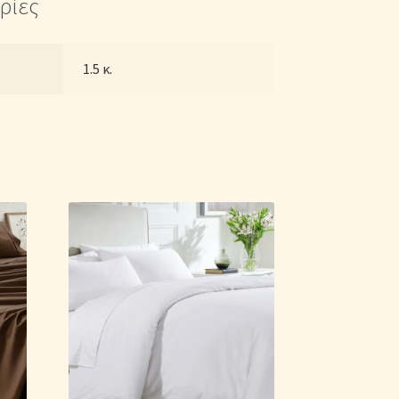
ρίες
1.5 κ.