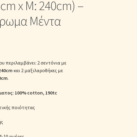
0cm x Μ: 240cm) –
κες
ρωμα Μέντα
ου περιλαμβάνει: 2 σεντόνια με
240cm
και 2 μαξιλαροθήκες με
0cm
.
ατος: 100% cotton
, 190tc
τικής ποιότητας
ής
4-10 ημέρες