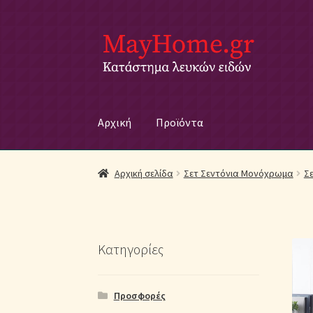
Απευθείας
Μετάβαση
μετάβαση
σε
στην
περιεχόμενο
πλοήγηση
Αρχική
Προϊόντα
Αρχική
Ακύρωση Παραγγελίας
Αποστολές
Βρε
Αρχική σελίδα
Σετ Σεντόνια Μονόχρωμα
Σ
Η Συλλογή μας σε Κουβερλί
Καλάθι Αγορών
Κ
Λευκά Είδη & Είδη Σπιτιού Online | MAYHOM
Κατηγορίες
Μονόχρωμα Παπλώματα με Διαχρονική Κο
Προσφορές