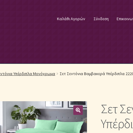
Καλάθι Αγορών
Σύνδεση
Επικοινω
φικά Λευκά Είδη
Επικοινωνία
Επιστροφές Προϊόντων
Η εταιρία
εντόνια Υπέρδιπλα Μονόχρωμα
Σετ Σεντόνια Βαμβακερά Υπέρδιπλα 2220
λωστές κεντήματος
Κουβέρτες Βελουτέ & Πικέ
E
Μονόχρωμα Κουβερλί με Διαχρονική Κομψότητα
Σετ Σ
μψότητα
Μονόχρωμα Σετ Σεντόνια
Μονόχρωμες Παπλωματοθήκ
Υπέρδ