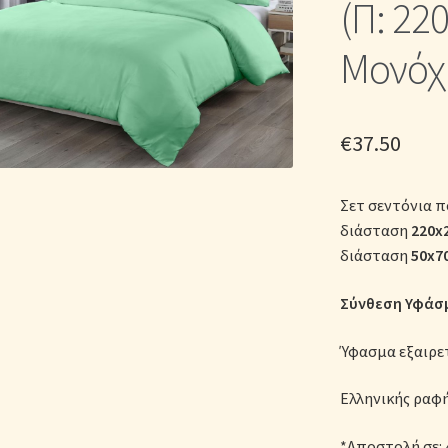
(Π: 22
ικά Λευκά Είδη
Παπλώματα για Ζεστασιά & Άνεση
Παπλωματοθή
Μονόχ
Σεντόνια Σετ
Σύνδεση
€
37.50
Σετ σεντόνια π
διάσταση
220x
διάσταση
50x7
Σύνθεση Υφάσμ
Ύφασμα εξαιρε
Ελληνικής ραφ
*Αποστολή σε: 