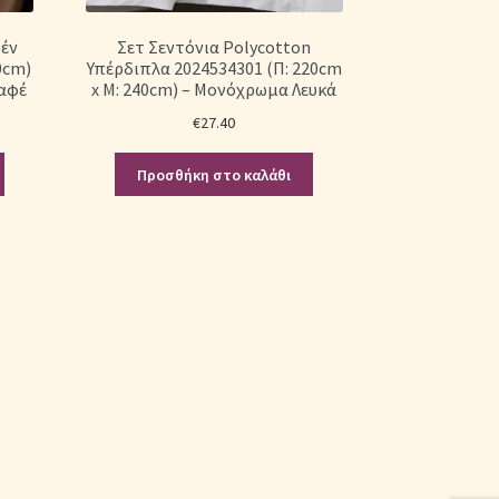
έν
Σετ Σεντόνια Polycotton
0cm)
Υπέρδιπλα 2024534301 (Π: 220cm
αφέ
x Μ: 240cm) – Μονόχρωμα Λευκά
€
27.40
Προσθήκη στο καλάθι