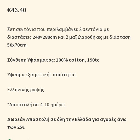
Μονόχρωμες Παπλωματοθήκες
€
46.40
Ολοκλήρωση παραγγελίας
Σετ σεντόνια που περιλαμβάνει: 2 σεντόνια με
διαστάσεις
240×280cm
και 2 μαξιλαροθήκες με διάσταση
Όροι Χρήσης
50x70cm
.
Παιδικά Λευκά Είδη
Σύνθεση Υφάσματος: 100% cotton
, 190tc
Παπλώματα για Ζεστασιά & Άνεση
Ύφασμα εξαιρετικής ποιότητας
Παπλωματοθήκες
Ελληνικής ραφής
*Αποστολή σε: 4-10 ημέρες
Πικέ Κουβέρτες
Δωρεάν Αποστολή σε όλη την Ελλάδα για αγορές άνω
Πληρωμές
των 25€
Πολιτική cookie