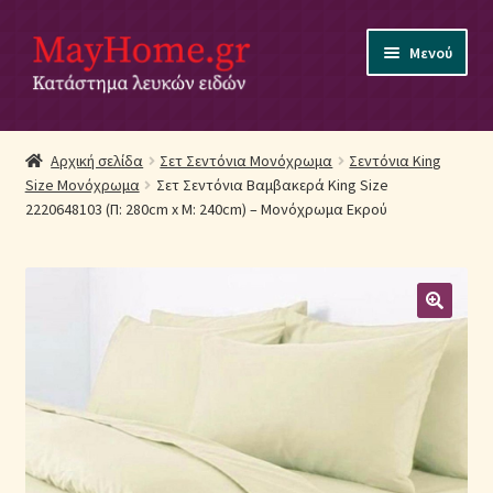
Απευθείας
Μετάβαση
Μενού
μετάβαση
σε
στην
περιεχόμενο
πλοήγηση
Αρχική
Αρχική σελίδα
Σετ Σεντόνια Μονόχρωμα
Σεντόνια King
Size Μονόχρωμα
Σετ Σεντόνια Βαμβακερά King Size
Ακύρωση Παραγγελίας
2220648103 (Π: 280cm x Μ: 240cm) – Μονόχρωμα Εκρού
Αποστολές
Βρεφικά Λευκά Είδη
Επικοινωνία
Επιστροφές Προϊόντων
Η εταιρία μας