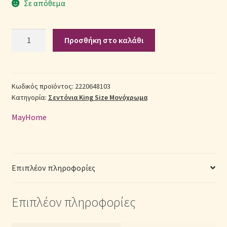
Σε απόθεμα
Σεντόνια Σετ
Σετ
Προσθήκη στο καλάθι
Σεντόνια
Σύνδεση
Βαμβακερά
King
Size
Κωδικός προϊόντος:
2220648103
Κατηγορία:
Σεντόνια King Size Μονόχρωμα
2220648103
(Π:
MayHome
280cm
x
Μ:
240cm)
Επιπλέον πληροφορίες
–
Μονόχρωμα
Επιπλέον πληροφορίες
Εκρού
ποσότητα