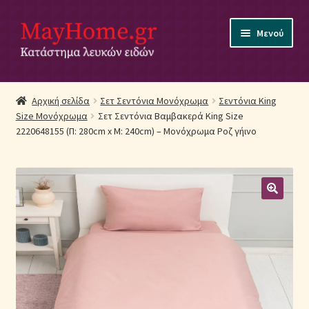
Απευθείας
Μετάβαση
Μενού
μετάβαση
σε
στην
περιεχόμενο
πλοήγηση
Αρχική
Αρχική σελίδα
Σετ Σεντόνια Μονόχρωμα
Σεντόνια King
Size Μονόχρωμα
Σετ Σεντόνια Βαμβακερά King Size
Ακύρωση Παραγγελίας
2220648155 (Π: 280cm x Μ: 240cm) – Μονόχρωμα Ροζ γήινο
Αποστολές
Βρεφικά Λευκά Είδη
Επικοινωνία
Επιστροφές Προϊόντων
Η εταιρία μας