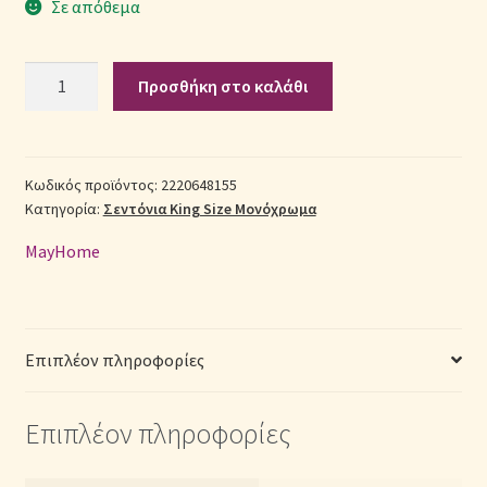
Σε απόθεμα
Σεντόνια Σετ
Σετ
Προσθήκη στο καλάθι
Σεντόνια
Σύνδεση
Βαμβακερά
King
Size
Κωδικός προϊόντος:
2220648155
Κατηγορία:
Σεντόνια King Size Μονόχρωμα
2220648155
(Π:
MayHome
280cm
x
Μ:
240cm)
Επιπλέον πληροφορίες
–
Μονόχρωμα
Επιπλέον πληροφορίες
Ροζ
γήινο
ποσότητα