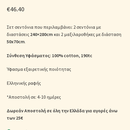
Μονόχρωμες Παπλωματοθήκες
€
46.40
Ολοκλήρωση παραγγελίας
Σετ σεντόνια που περιλαμβάνει: 2 σεντόνια με
διαστάσεις
240×280cm
και 2 μαξιλαροθήκες με διάσταση
Όροι Χρήσης
50x70cm
.
Παιδικά Λευκά Είδη
Σύνθεση Υφάσματος: 100% cotton
, 190tc
Παπλώματα για Ζεστασιά & Άνεση
Ύφασμα εξαιρετικής ποιότητας
Παπλωματοθήκες
Ελληνικής ραφής
*Αποστολή σε: 4-10 ημέρες
Πικέ Κουβέρτες
Δωρεάν Αποστολή σε όλη την Ελλάδα για αγορές άνω
Πληρωμές
των 25€
Πολιτική cookie