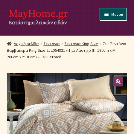
Απευθείας
Μετάβαση
Μενού
μετάβαση
σε
στην
περιεχόμενο
πλοήγηση
Αρχική
Αρχική σελίδα
Σεντόνια
Σεντόνια King Size
Σετ Σεντόνια
Βαμβακερά King Size 2520649217-1 με Λάστιχο (Π: 180cm x Μ:
Ακύρωση Παραγγελίας
200cm x Υ: 30cm) – Γεωμετρικό
Αποστολές
Βρεφικά Λευκά Είδη
Επικοινωνία
Επιστροφές Προϊόντων
Η εταιρία μας