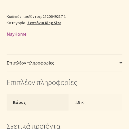
Βαμβακερά
King
Σεντόνια Σετ
Size
Κωδικός προϊόντος:
2520649217-1
Κατηγορία:
Σεντόνια King Size
2520649217-
Σύνδεση
1
MayHome
με
Λάστιχο
(Π:
180cm
Επιπλέον πληροφορίες
x
Μ:
Επιπλέον πληροφορίες
200cm
x
Υ:
30cm)
Βάρος
1.9 κ.
–
Γεωμετρικό
ποσότητα
Σχετικά προϊόντα