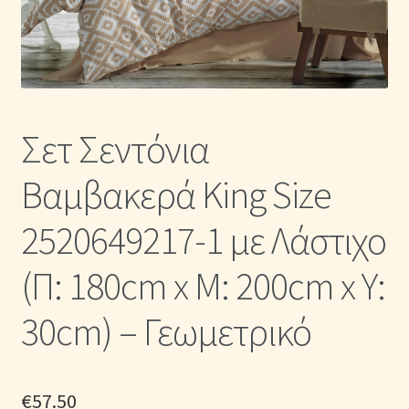
Η Συλλογή μας σε Κουβερλί
Καλάθι Αγορών
Κλωστές κεντήματος
Σετ Σεντόνια
Βαμβακερά King Size
Κουβέρτες Βελουτέ & Πικέ
2520649217-1 με Λάστιχο
Λευκά Είδη & Είδη Σπιτιού Online | MAYHOME
(Π: 180cm x Μ: 200cm x Υ:
Μονόχρωμα Κουβερλί με Διαχρονική Κομψότητα
30cm) – Γεωμετρικό
Μονόχρωμα Παπλώματα με Διαχρονική Κομψότητα
Μονόχρωμα Σετ Σεντόνια
€
57.50