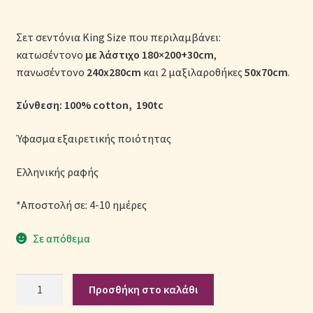
Μονόχρωμες Παπλωματοθήκες
Σετ σεντόνια King Size που περιλαμβάνει:
Ολοκλήρωση παραγγελίας
κατωσέντονο
με λάστιχο
180×200+30cm
,
πανωσέντονο
240x280cm
και 2 μαξιλαροθήκες
50x70cm
.
Όροι Χρήσης
Σύνθεση: 100% cotton, 190tc
Παιδικά Λευκά Είδη
Ύφασμα εξαιρετικής ποιότητας
Παπλώματα για Ζεστασιά & Άνεση
Ελληνικής ραφής
Παπλωματοθήκες
*Αποστολή σε: 4-10 ημέρες
Πικέ Κουβέρτες
Σε απόθεμα
Πληρωμές
Σετ
Προσθήκη στο καλάθι
Σεντόνια
Πολιτική cookie