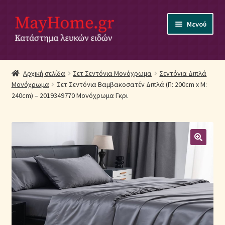
Απευθείας
Μετάβαση
Μενού
μετάβαση
σε
στην
περιεχόμενο
πλοήγηση
Αρχική
Αρχική σελίδα
Σετ Σεντόνια Μονόχρωμα
Σεντόνια Διπλά
Μονόχρωμα
Σετ Σεντόνια Βαμβακοσατέν Διπλά (Π: 200cm x Μ:
Ακύρωση Παραγγελίας
240cm) – 2019349770 Μονόχρωμα Γκρι
Αποστολές
Βρεφικά Λευκά Είδη
Επικοινωνία
Επιστροφές Προϊόντων
Η εταιρία μας