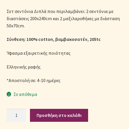
Μονόχρωμες Παπλωματοθήκες
Σετ σεντόνια Διπλά που περιλαμβάνει: 2 σεντόνια με
διαστάσεις 200x240cm και 2 μαξιλαροθήκες με διάσταση
Ολοκλήρωση παραγγελίας
50x70cm.
Όροι Χρήσης
Σύνθεση: 100% cotton, βαμβακοσατέν, 205tc
Παιδικά Λευκά Είδη
Ύφασμα εξαιρετικής ποιότητας
Παπλώματα για Ζεστασιά & Άνεση
Ελληνικής ραφής
*Αποστολή σε: 4-10 ημέρες
Παπλωματοθήκες
Σε απόθεμα
Πικέ Κουβέρτες
Πληρωμές
Σετ
Προσθήκη στο καλάθι
Σεντόνια
Βαμβακοσατέν
Πολιτική cookie