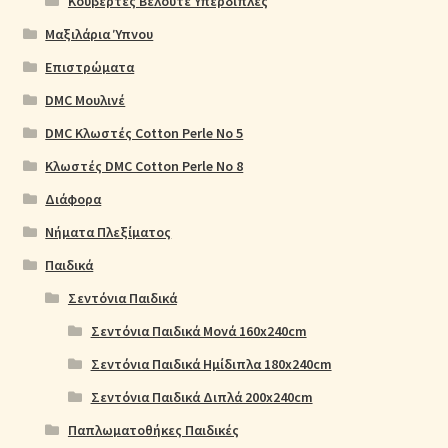
Κουβέρτες Βελουτέ Υπέρδιπλες
Μαξιλάρια Ύπνου
Επιστρώματα
DMC Μουλινέ
DMC Κλωστές Cotton Perle No 5
Κλωστές DMC Cotton Perle No 8
Διάφορα
Νήματα Πλεξίματος
Παιδικά
Σεντόνια Παιδικά
Σεντόνια Παιδικά Μονά 160x240cm
Σεντόνια Παιδικά Ημίδιπλα 180x240cm
Σεντόνια Παιδικά Διπλά 200x240cm
Παπλωματοθήκες Παιδικές