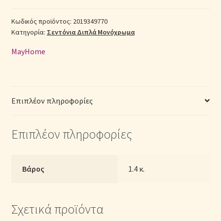
Διπλά
(Π:
Κωδικός προϊόντος:
2019349770
Σεντόνια Σετ
Κατηγορία:
Σεντόνια Διπλά Μονόχρωμα
200cm
x
Σύνδεση
MayHome
Μ:
240cm)
–
2019349770
Επιπλέον πληροφορίες
Μονόχρωμα
Γκρι
Επιπλέον πληροφορίες
ποσότητα
Βάρος
1.4 κ.
Σχετικά προϊόντα