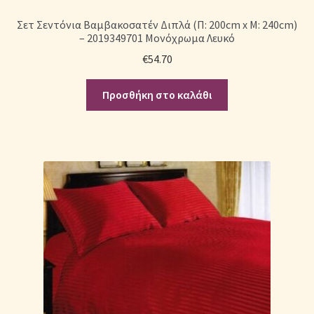
Σετ Σεντόνια Βαμβακοσατέν Διπλά (Π: 200cm x Μ: 240cm)
– 2019349701 Μονόχρωμα Λευκό
€
54.70
Προσθήκη στο καλάθι