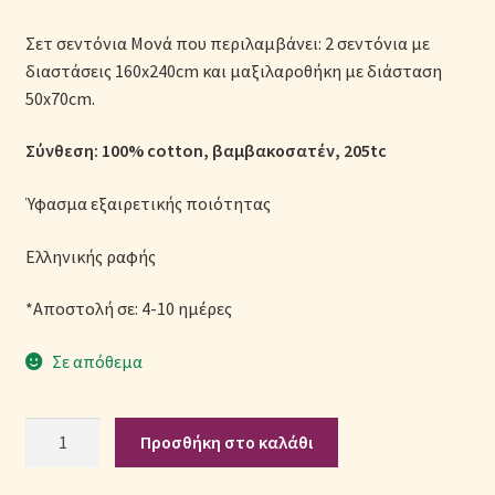
Μονόχρωμες Παπλωματοθήκες
Σετ σεντόνια Μονά που περιλαμβάνει: 2 σεντόνια με
διαστάσεις 160x240cm και μαξιλαροθήκη με διάσταση
Ολοκλήρωση παραγγελίας
50x70cm.
Όροι Χρήσης
Σύνθεση: 100% cotton, βαμβακοσατέν, 205tc
Παιδικά Λευκά Είδη
Ύφασμα εξαιρετικής ποιότητας
Παπλώματα για Ζεστασιά & Άνεση
Ελληνικής ραφής
*Αποστολή σε: 4-10 ημέρες
Παπλωματοθήκες
Σε απόθεμα
Πικέ Κουβέρτες
Πληρωμές
Σετ
Προσθήκη στο καλάθι
Σεντόνια
Βαμβακοσατέν
Πολιτική cookie