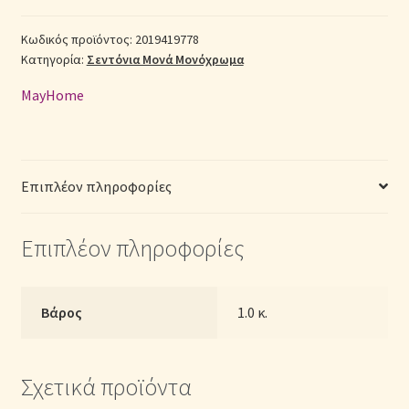
Μονά
(Π:
Κωδικός προϊόντος:
2019419778
Σεντόνια Σετ
Κατηγορία:
Σεντόνια Μονά Μονόχρωμα
160cm
x
Σύνδεση
MayHome
Μ:
240cm)
–
2019419778
Επιπλέον πληροφορίες
Μονόχρωμα
Καφέ
Επιπλέον πληροφορίες
ποσότητα
Βάρος
1.0 κ.
Σχετικά προϊόντα