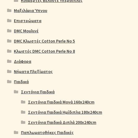
Κουβέρτες Βελουτέ Υπέρδιπλες
Μαξιλάρια Ύπνου
Επιστρώματα
DMC Μουλινέ
DMC Κλωστές Cotton Perle No 5
Κλωστές DMC Cotton Perle No 8
Διάφορα
Νήματα Πλεξίματος
Παιδικά
Σεντόνια Παιδικά
Σεντόνια Παιδικά Μονά 160x240cm
Σεντόνια Παιδικά Ημίδιπλα 180x240cm
Σεντόνια Παιδικά Διπλά 200x240cm
Παπλωματοθήκες Παιδικές