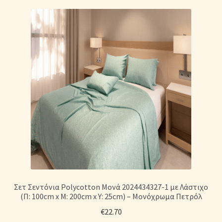
Σετ Σεντόνια Polycotton Μονά 2024434327-1 με Λάστιχο
(Π: 100cm x Μ: 200cm x Υ: 25cm) – Μονόχρωμα Πετρόλ
€
22.70