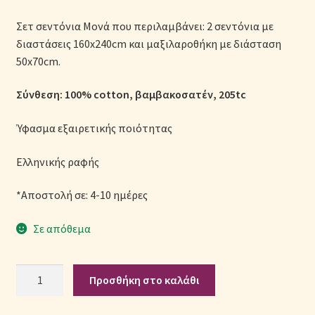
Μονόχρωμες Παπλωματοθήκες
Σετ σεντόνια Μονά που περιλαμβάνει: 2 σεντόνια με
διαστάσεις 160x240cm και μαξιλαροθήκη με διάσταση
Ολοκλήρωση παραγγελίας
50x70cm.
Όροι Χρήσης
Σύνθεση: 100% cotton, βαμβακοσατέν, 205tc
Παιδικά Λευκά Είδη
Ύφασμα εξαιρετικής ποιότητας
Παπλώματα για Ζεστασιά & Άνεση
Ελληνικής ραφής
*Αποστολή σε: 4-10 ημέρες
Παπλωματοθήκες
Σε απόθεμα
Πικέ Κουβέρτες
Σετ
Πληρωμές
Προσθήκη στο καλάθι
Σεντόνια
Βαμβακοσατέν
Πολιτική cookie