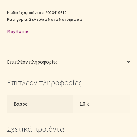
Μονά
(Π:
Κωδικός προϊόντος:
2020419612
Σεντόνια Σετ
Κατηγορία:
Σεντόνια Μονά Μονόχρωμα
160cm
x
Σύνδεση
MayHome
Μ:
240cm)
–
2020419612
Επιπλέον πληροφορίες
Μονόχρωμα
Λευκό
Επιπλέον πληροφορίες
ποσότητα
Βάρος
1.0 κ.
Σχετικά προϊόντα