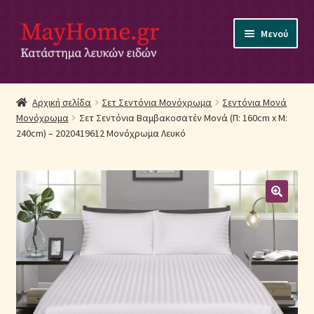
Απευθείας
Μετάβαση
Μενού
μετάβαση
σε
στην
περιεχόμενο
πλοήγηση
Αρχική
Αρχική σελίδα
Σετ Σεντόνια Μονόχρωμα
Σεντόνια Μονά
Μονόχρωμα
Σετ Σεντόνια Βαμβακοσατέν Μονά (Π: 160cm x Μ:
Ακύρωση Παραγγελίας
240cm) – 2020419612 Μονόχρωμα Λευκό
Αποστολές
Βρεφικά Λευκά Είδη
Επικοινωνία
Επιστροφές Προϊόντων
Η εταιρία μας