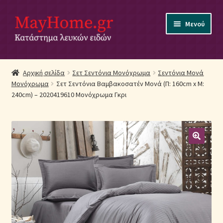
Απευθείας
Μετάβαση
Μενού
μετάβαση
σε
στην
περιεχόμενο
πλοήγηση
Αρχική
Αρχική σελίδα
Σετ Σεντόνια Μονόχρωμα
Σεντόνια Μονά
Μονόχρωμα
Σετ Σεντόνια Βαμβακοσατέν Μονά (Π: 160cm x Μ:
Ακύρωση Παραγγελίας
240cm) – 2020419610 Μονόχρωμα Γκρι
Αποστολές
Βρεφικά Λευκά Είδη
Επικοινωνία
Επιστροφές Προϊόντων
Η εταιρία μας