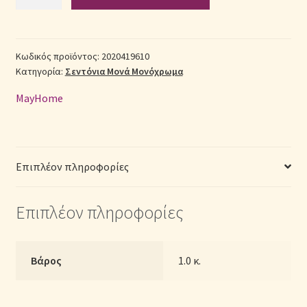
Σεντόνια
Βαμβακοσατέν
Σεντόνια Σετ
Μονά
(Π:
Κωδικός προϊόντος:
2020419610
Σύνδεση
Κατηγορία:
Σεντόνια Μονά Μονόχρωμα
160cm
x
MayHome
Μ:
240cm)
–
2020419610
Επιπλέον πληροφορίες
Μονόχρωμα
Γκρι
Επιπλέον πληροφορίες
ποσότητα
Βάρος
1.0 κ.