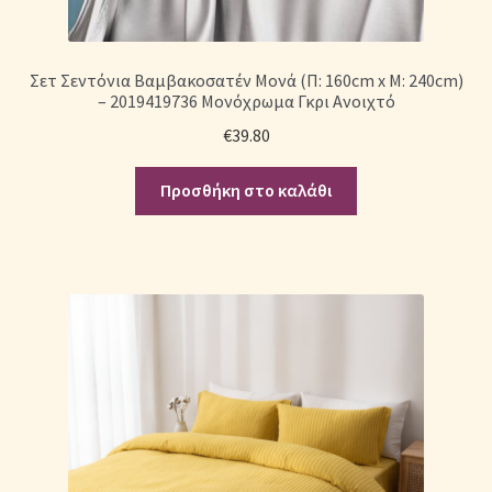
Σετ Σεντόνια Βαμβακοσατέν Μονά (Π: 160cm x Μ: 240cm)
– 2019419736 Μονόχρωμα Γκρι Ανοιχτό
€
39.80
Προσθήκη στο καλάθι