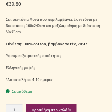
€
39.80
Μονόχρωμες Παπλωματοθήκες
Ολοκλήρωση παραγγελίας
Σετ σεντόνια Μονά που περιλαμβάνει: 2 σεντόνια με
διαστάσεις 160x240cm και μαξιλαροθήκη με διάσταση
Όροι Χρήσης
50x70cm.
Σύνθεση: 100% cotton, βαμβακοσατέν, 205tc
Παιδικά Λευκά Είδη
Ύφασμα εξαιρετικής ποιότητας
Παπλώματα για Ζεστασιά & Άνεση
Ελληνικής ραφής
Παπλωματοθήκες
*Αποστολή σε: 4-10 ημέρες
Πικέ Κουβέρτες
Σε απόθεμα
Πληρωμές
Σετ
Προσθήκη στο καλάθι
Πολιτική cookie