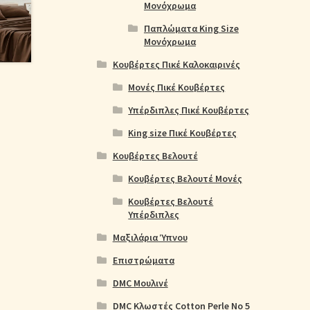
Μονόχρωμα
Παπλώματα King Size
Μονόχρωμα
Κουβέρτες Πικέ Καλοκαιρινές
Μονές Πικέ Κουβέρτες
Υπέρδιπλες Πικέ Κουβέρτες
King size Πικέ Κουβέρτες
Κουβέρτες Βελουτέ
Κουβέρτες Βελουτέ Μονές
Κουβέρτες Βελουτέ
Υπέρδιπλες
Μαξιλάρια Ύπνου
Επιστρώματα
DMC Μουλινέ
DMC Κλωστές Cotton Perle No 5