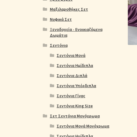
Ολοκλήρωση παραγγελίας
Όροι Χρήσης
Παιδ
Μαξιλαροθήκες Σετ
Πικέ Κουβέρτες
Πληρωμές
Πολιτική cookie
Νυφικά Σετ
Ξενοδοχεία - Ενοικιαζόμενα
Δωμάτια
Σεντόνια
Σεντόνια Μονά
Σεντόνια Ημίδιπλα
Σεντόνια Διπλά
Σεντόνια Υπέρδιπλα
Σεντόνια Γίγας
Σεντόνια King Size
Σετ Σεντόνια Μονόχρωμα
Σεντόνια Μονά Μονόχρωμα
Σεντόνια Ημίδιπλα