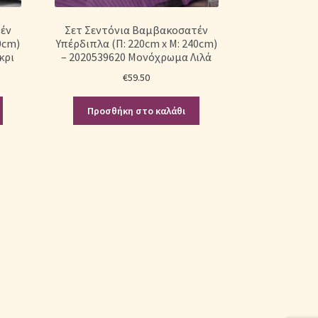
έν
Σετ Σεντόνια Βαμβακοσατέν
0cm)
Υπέρδιπλα (Π: 220cm x Μ: 240cm)
κρι
– 2020539620 Μονόχρωμα Λιλά
€
59.50
Προσθήκη στο καλάθι