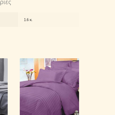
ρίες
1.6 κ.