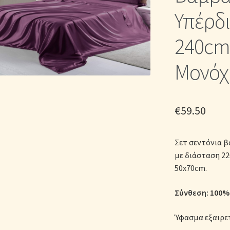
ικά Λευκά Είδη
Παπλώματα για Ζεστασιά & Άνεση
Παπλωματοθή
Υπέρδι
Σεντόνια Σετ
Σύνδεση
240cm)
Μονόχ
€
59.50
Σετ σεντόνια β
με διάσταση 22
50x70cm.
Σύνθεση: 100%
Ύφασμα εξαιρε