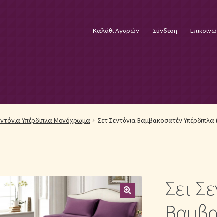
Καλάθι Αγορών
Σύνδεση
Επικοινω
φικά Λευκά Είδη
Επικοινωνία
Επιστροφές Προϊόντων
Η εταιρία
εντόνια Υπέρδιπλα Μονόχρωμα
Σετ Σεντόνια Βαμβακοσατέν Υπέρδιπλα (
λωστές κεντήματος
Κουβέρτες Βελουτέ & Πικέ
E
Μονόχρωμα Κουβερλί με Διαχρονική Κομψότητα
Σετ Σε
μψότητα
Μονόχρωμα Σετ Σεντόνια
Μονόχρωμες Παπλωματοθήκ
Βαμβα