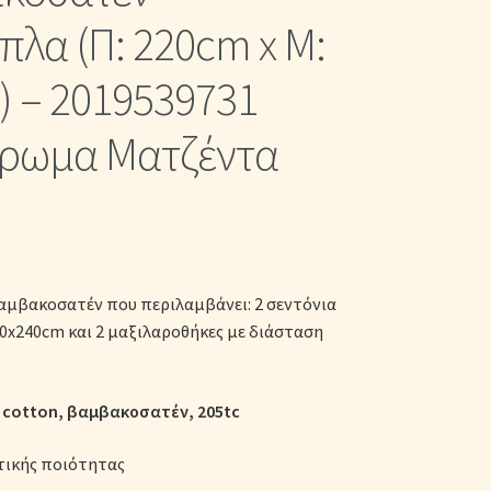
κες
πλα (Π: 220cm x Μ:
 – 2019539731
ρωμα Ματζέντα
αμβακοσατέν που περιλαμβάνει: 2 σεντόνια
0x240cm και 2 μαξιλαροθήκες με διάσταση
 cotton, βαμβακοσατέν, 205tc
τικής ποιότητας