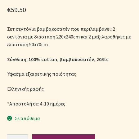
Μονόχρωμες Παπλωματοθήκες
€
59.50
Ολοκλήρωση παραγγελίας
Σετ σεντόνια βαμβακοσατέν που περιλαμβάνει: 2
σεντόνια με διάσταση 220x240cm και 2 μαξιλαροθήκες με
Όροι Χρήσης
διάσταση 50x70cm.
Παιδικά Λευκά Είδη
Σύνθεση: 100% cotton, βαμβακοσατέν, 205tc
Παπλώματα για Ζεστασιά & Άνεση
Ύφασμα εξαιρετικής ποιότητας
Παπλωματοθήκες
Ελληνικής ραφής
*Αποστολή σε: 4-10 ημέρες
Πικέ Κουβέρτες
Σε απόθεμα
Πληρωμές
Πολιτική cookie
Σετ