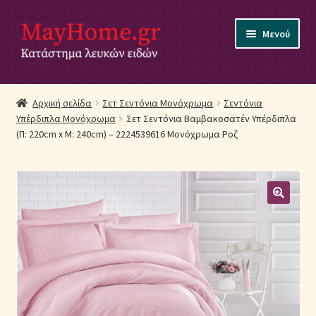
Απευθείας
Μετάβαση
Μενού
μετάβαση
σε
στην
περιεχόμενο
πλοήγηση
Αρχική
Αρχική σελίδα
Σετ Σεντόνια Μονόχρωμα
Σεντόνια
Υπέρδιπλα Μονόχρωμα
Σετ Σεντόνια Βαμβακοσατέν Υπέρδιπλα
Ακύρωση Παραγγελίας
(Π: 220cm x Μ: 240cm) – 2224539616 Μονόχρωμα Ροζ
Αποστολές
Βρεφικά Λευκά Είδη
Επικοινωνία
Επιστροφές Προϊόντων
Η εταιρία μας