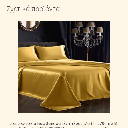
Σχετικά προϊόντα
Σετ Σεντόνια Βαμβακοσατέν Υπέρδιπλα (Π: 220cm x Μ: