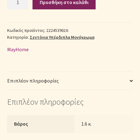
Προσθήκη στο καλάθι
Σεντόνια
Βαμβακοσατέν
Σεντόνια Σετ
Υπέρδιπλα
(Π:
Κωδικός προϊόντος:
2224539616
Σύνδεση
Κατηγορία:
Σεντόνια Υπέρδιπλα Μονόχρωμα
220cm
x
MayHome
Μ:
240cm)
–
2224539616
Επιπλέον πληροφορίες
Μονόχρωμα
Ροζ
Επιπλέον πληροφορίες
ποσότητα
Βάρος
1.6 κ.