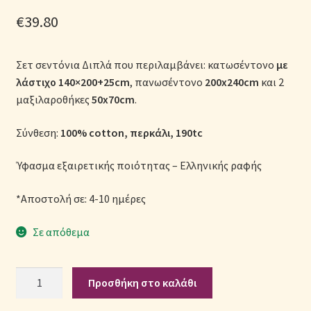
Μονόχρωμες Παπλωματοθήκες
€
39.80
Ολοκλήρωση παραγγελίας
Σετ σεντόνια Διπλά που περιλαμβάνει: κατωσέντονο
με
λάστιχο
140×200+25cm
, πανωσέντονο
200x240cm
και 2
Όροι Χρήσης
μαξιλαροθήκες
50x70cm
.
Παιδικά Λευκά Είδη
Σύνθεση:
100% cotton, περκάλι, 190tc
Παπλώματα για Ζεστασιά & Άνεση
Ύφασμα εξαιρετικής ποιότητας – Ελληνικής ραφής
Παπλωματοθήκες
*Αποστολή σε: 4-10 ημέρες
Σε απόθεμα
Πικέ Κουβέρτες
Πληρωμές
Σετ
Προσθήκη στο καλάθι
Σεντόνια
Πολιτική cookie
Παιδικά