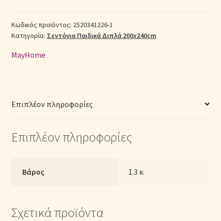
Βαμβακερά
Σεντόνια Σετ
Διπλά
Κωδικός προϊόντος:
2520341226-1
Κατηγορία:
Σεντόνια Παιδικά Διπλά 200x240cm
2520341226-
1
Σύνδεση
MayHome
με
Λάστιχο
(Π:
140cm
Επιπλέον πληροφορίες
x
Μ:
Επιπλέον πληροφορίες
200cm
x
Υ:
25cm)
Βάρος
1.3 κ.
ποσότητα
Σχετικά προϊόντα