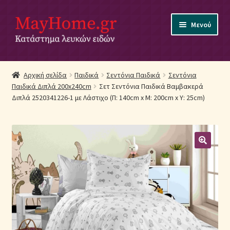
Απευθείας
Μετάβαση
Μενού
μετάβαση
σε
στην
περιεχόμενο
πλοήγηση
Αρχική
Αρχική σελίδα
Παιδικά
Σεντόνια Παιδικά
Σεντόνια
Παιδικά Διπλά 200x240cm
Σετ Σεντόνια Παιδικά Βαμβακερά
Ακύρωση Παραγγελίας
Διπλά 2520341226-1 με Λάστιχο (Π: 140cm x Μ: 200cm x Υ: 25cm)
Αποστολές
Βρεφικά Λευκά Είδη
Επικοινωνία
Επιστροφές Προϊόντων
Η εταιρία μας