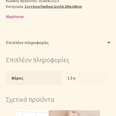
Διπλά
Κωδικός προϊόντος:
2520341222-1
Κατηγορία:
Σεντόνια Παιδικά Διπλά 200x240cm
2520341222-
Σεντόνια Σετ
1
MayHome
με
Σύνδεση
Λάστιχο
(Π:
140cm
Επιπλέον πληροφορίες
x
Μ:
Επιπλέον πληροφορίες
200cm
x
Υ:
25cm)
Βάρος
1.3 κ.
ποσότητα
Σχετικά προϊόντα