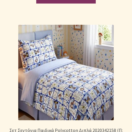
Σετ Σεντόνια Παιδικά Polycotton Διπλά 2020342158 (Π: