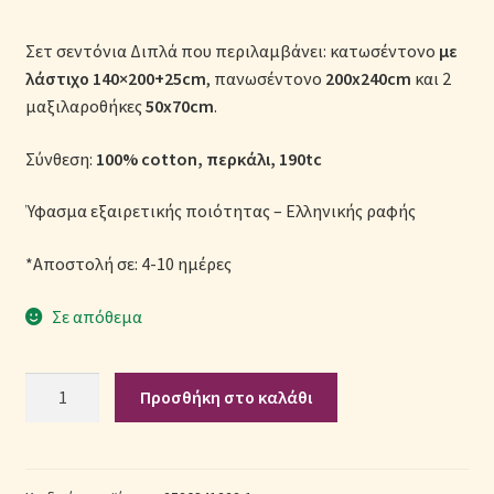
Μονόχρωμες Παπλωματοθήκες
Σετ σεντόνια Διπλά που περιλαμβάνει: κατωσέντονο
με
Ολοκλήρωση παραγγελίας
λάστιχο
140×200+25cm
, πανωσέντονο
200x240cm
και 2
μαξιλαροθήκες
50x70cm
.
Όροι Χρήσης
Σύνθεση:
100% cotton, περκάλι, 190tc
Παιδικά Λευκά Είδη
Ύφασμα εξαιρετικής ποιότητας – Ελληνικής ραφής
Παπλώματα για Ζεστασιά & Άνεση
*Αποστολή σε: 4-10 ημέρες
Παπλωματοθήκες
Σε απόθεμα
Πικέ Κουβέρτες
Σετ
Προσθήκη στο καλάθι
Σεντόνια
Πληρωμές
Παιδικά
Βαμβακερά
Πολιτική cookie