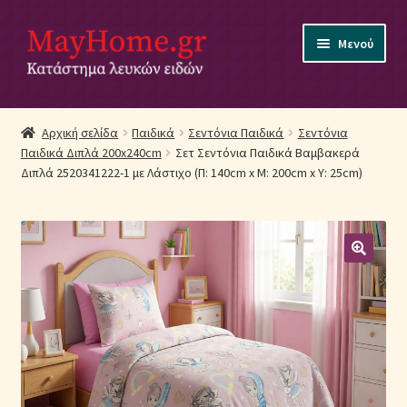
Απευθείας
Μετάβαση
Μενού
μετάβαση
σε
στην
περιεχόμενο
πλοήγηση
Αρχική
Αρχική σελίδα
Παιδικά
Σεντόνια Παιδικά
Σεντόνια
Παιδικά Διπλά 200x240cm
Σετ Σεντόνια Παιδικά Βαμβακερά
Ακύρωση Παραγγελίας
Διπλά 2520341222-1 με Λάστιχο (Π: 140cm x Μ: 200cm x Υ: 25cm)
Αποστολές
Βρεφικά Λευκά Είδη
Επικοινωνία
Επιστροφές Προϊόντων
Η εταιρία μας