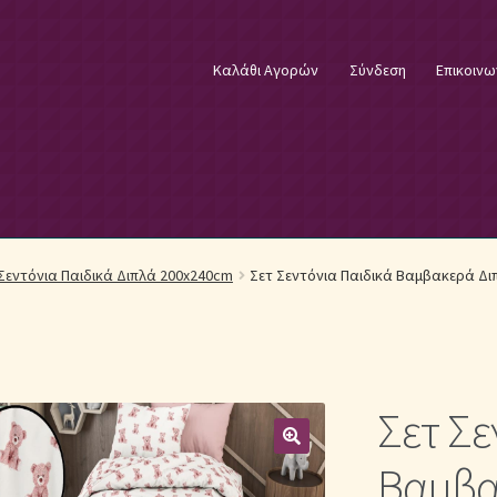
Καλάθι Αγορών
Σύνδεση
Επικοινω
φικά Λευκά Είδη
Επικοινωνία
Επιστροφές Προϊόντων
Η εταιρία
Σεντόνια Παιδικά Διπλά 200x240cm
Σετ Σεντόνια Παιδικά Βαμβακερά Διπ
λωστές κεντήματος
Κουβέρτες Βελουτέ & Πικέ
E
Μονόχρωμα Κουβερλί με Διαχρονική Κομψότητα
Σετ Σε
μψότητα
Μονόχρωμα Σετ Σεντόνια
Μονόχρωμες Παπλωματοθήκ
Βαμβα