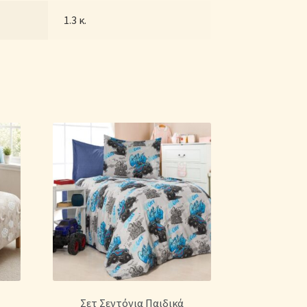
1.3 κ.
Σετ Σεντόνια Παιδικά