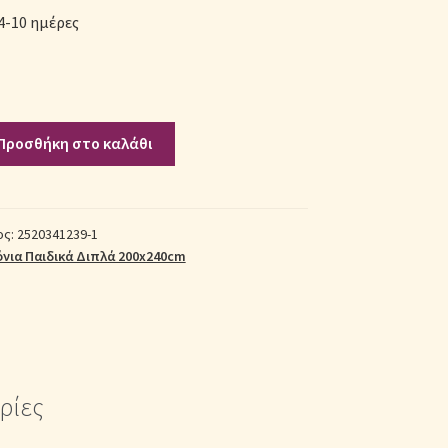
4-10 ημέρες
Προσθήκη στο καλάθι
ος:
2520341239-1
νια Παιδικά Διπλά 200x240cm
ρίες