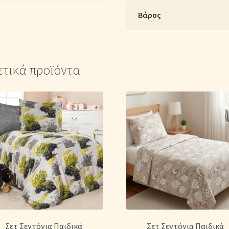
200cm
Βάρος
x
Υ:
25cm)
ποσότητα
ετικά προϊόντα
Σετ Σεντόνια Παιδικά
Σετ Σεντόνια Παιδικά