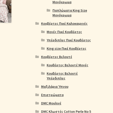
Μονόχρωμα
Παπλώματα King Size
Μονόχρωμα
Κουβέρτες Πικέ Καλοκαιρινές
Μονές Πικέ Κουβέρτες
Υπέρδιπλες Πικέ Κουβέρτες
King size Πικέ Κουβέρτες
Κουβέρτες Βελουτέ
Κουβέρτες Βελουτέ Μονές
Κουβέρτες Βελουτέ
Υπέρδιπλες
Μαξιλάρια Ύπνου
Επιστρώματα
DMC Μουλινέ
DMC Κλωστές Cotton Perle No 5