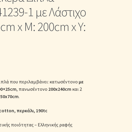
κες
1239-1 με Λάστιχο
0cm x Μ: 200cm x Υ:
Διπλά που περιλαμβάνει: κατωσέντονο
με
00+25cm
, πανωσέντονο
200x240cm
και 2
ς
50x70cm
.
cotton, περκάλι, 190tc
ικής ποιότητας – Ελληνικής ραφής