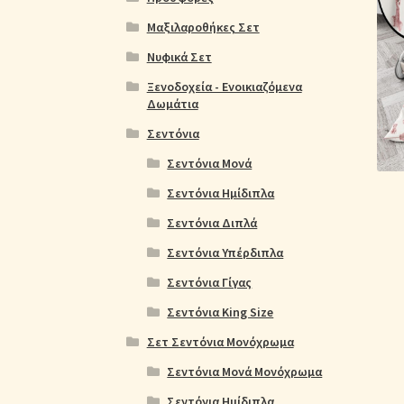
Ολοκλήρωση παραγγελίας
Όροι Χρήσης
Παιδ
Μαξιλαροθήκες Σετ
Πικέ Κουβέρτες
Πληρωμές
Πολιτική cookie
Νυφικά Σετ
Ξενοδοχεία - Ενοικιαζόμενα
Δωμάτια
Σεντόνια
Σεντόνια Μονά
Σεντόνια Ημίδιπλα
Σεντόνια Διπλά
Σεντόνια Υπέρδιπλα
Σεντόνια Γίγας
Σεντόνια King Size
Σετ Σεντόνια Μονόχρωμα
Σεντόνια Μονά Μονόχρωμα
Σεντόνια Ημίδιπλα