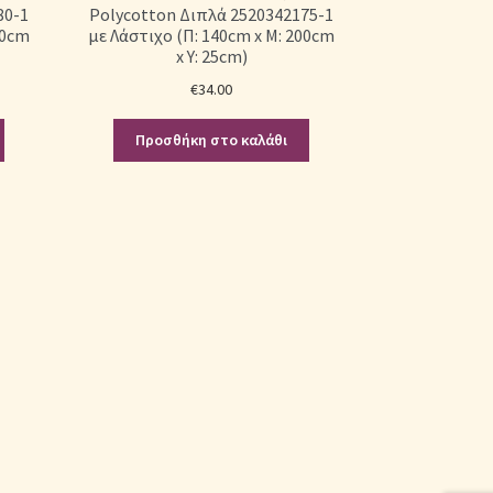
80-1
Polycotton Διπλά 2520342175-1
00cm
με Λάστιχο (Π: 140cm x Μ: 200cm
x Υ: 25cm)
€
34.00
Προσθήκη στο καλάθι