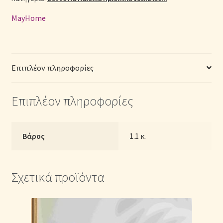
(Π:
MayHome
Σεντόνια Σετ
180cm
x
Μ:
Σύνδεση
240cm)
Επιπλέον πληροφορίες
ποσότητα
Επιπλέον πληροφορίες
Βάρος
1.1 κ.
Σχετικά προϊόντα