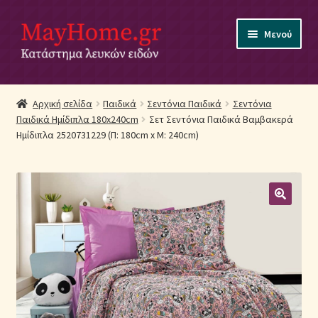
Απευθείας
Μετάβαση
Μενού
μετάβαση
σε
στην
περιεχόμενο
πλοήγηση
Αρχική
Αρχική σελίδα
Παιδικά
Σεντόνια Παιδικά
Σεντόνια
Παιδικά Ημίδιπλα 180x240cm
Σετ Σεντόνια Παιδικά Βαμβακερά
Ακύρωση Παραγγελίας
Ημίδιπλα 2520731229 (Π: 180cm x Μ: 240cm)
Αποστολές
Βρεφικά Λευκά Είδη
Επικοινωνία
Επιστροφές Προϊόντων
Η εταιρία μας