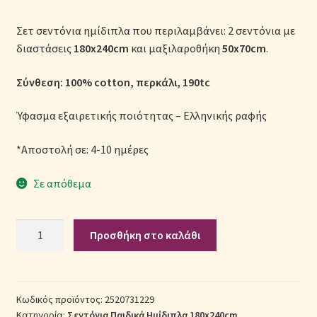
Μονόχρωμες Παπλωματοθήκες
Σετ σεντόνια ημίδιπλα που περιλαμβάνει: 2 σεντόνια με
διαστάσεις
180x240cm
και μαξιλαροθήκη
50x70cm
.
Ολοκλήρωση παραγγελίας
Σύνθεση: 100% cotton, περκάλι, 190tc
Όροι Χρήσης
Ύφασμα εξαιρετικής ποιότητας – Ελληνικής ραφής
Παιδικά Λευκά Είδη
*Αποστολή σε: 4-10 ημέρες
Παπλώματα για Ζεστασιά & Άνεση
Σε απόθεμα
Παπλωματοθήκες
Σετ
Προσθήκη στο καλάθι
Πικέ Κουβέρτες
Σεντόνια
Παιδικά
Πληρωμές
Βαμβακερά
Ημίδιπλα
Κωδικός προϊόντος:
2520731229
Πολιτική cookie
Κατηγορία:
Σεντόνια Παιδικά Ημίδιπλα 180x240cm
2520731229