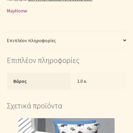
(Π:
MayHome
Σεντόνια Σετ
160cm
x
Μ:
Σύνδεση
240cm)
Επιπλέον πληροφορίες
ποσότητα
Επιπλέον πληροφορίες
Βάρος
1.0 κ.
Σχετικά προϊόντα