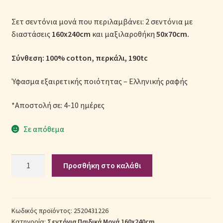
Μονόχρωμες Παπλωματοθήκες
Σετ σεντόνια μονά που περιλαμβάνει: 2 σεντόνια με
διαστάσεις
160x240cm
και μαξιλαροθήκη
50x70cm.
Ολοκλήρωση παραγγελίας
Σύνθεση: 100% cotton, περκάλι, 190tc
Όροι Χρήσης
Ύφασμα εξαιρετικής ποιότητας – Ελληνικής ραφής
Παιδικά Λευκά Είδη
*Αποστολή σε: 4-10 ημέρες
Παπλώματα για Ζεστασιά & Άνεση
Σε απόθεμα
Παπλωματοθήκες
Σετ
Προσθήκη στο καλάθι
Πικέ Κουβέρτες
Σεντόνια
Παιδικά
Πληρωμές
Βαμβακερά
Μονά
Κωδικός προϊόντος:
2520431226
Πολιτική cookie
Κατηγορία:
Σεντόνια Παιδικά Μονά 160x240cm
2520431226