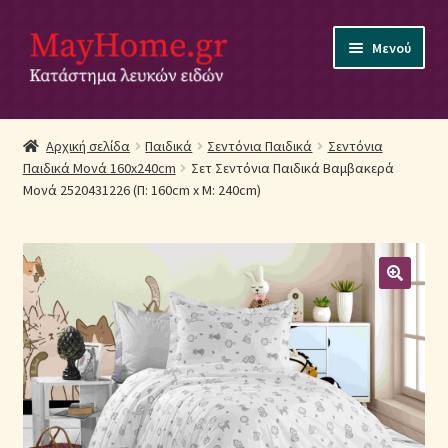
Απευθείας
Μετάβαση
Μενού
μετάβαση
σε
στην
περιεχόμενο
πλοήγηση
Αρχική
Αρχική σελίδα
Παιδικά
Σεντόνια Παιδικά
Σεντόνια
Παιδικά Μονά 160x240cm
Σετ Σεντόνια Παιδικά Βαμβακερά
Ακύρωση Παραγγελίας
Μονά 2520431226 (Π: 160cm x Μ: 240cm)
Αποστολές
Βρεφικά Λευκά Είδη
Επικοινωνία
Επιστροφές Προϊόντων
Η εταιρία μας