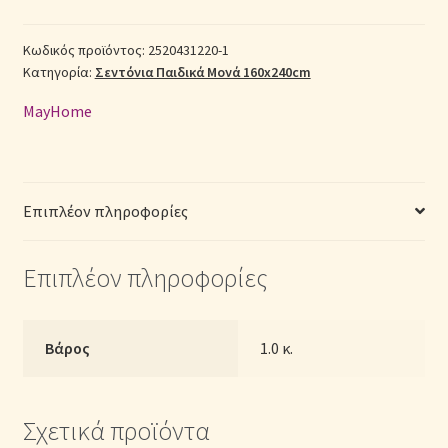
Βαμβακερά
Σεντόνια Σετ
Μονά
Κωδικός προϊόντος:
2520431220-1
Κατηγορία:
Σεντόνια Παιδικά Μονά 160x240cm
2520431220-
1
Σύνδεση
MayHome
με
Λάστιχο
(Π:
100cm
Επιπλέον πληροφορίες
x
Μ:
Επιπλέον πληροφορίες
200cm
x
Υ:
25cm)
Βάρος
1.0 κ.
ποσότητα
Σχετικά προϊόντα