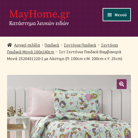
Απευθείας
Μετάβαση
Μενού
μετάβαση
σε
στην
περιεχόμενο
πλοήγηση
Αρχική
Αρχική σελίδα
Παιδικά
Σεντόνια Παιδικά
Σεντόνια
Παιδικά Μονά 160x240cm
Σετ Σεντόνια Παιδικά Βαμβακερά
Ακύρωση Παραγγελίας
Μονά 2520431220-1 με Λάστιχο (Π: 100cm x Μ: 200cm x Υ: 25cm)
Αποστολές
Βρεφικά Λευκά Είδη
Επικοινωνία
Επιστροφές Προϊόντων
Η εταιρία μας