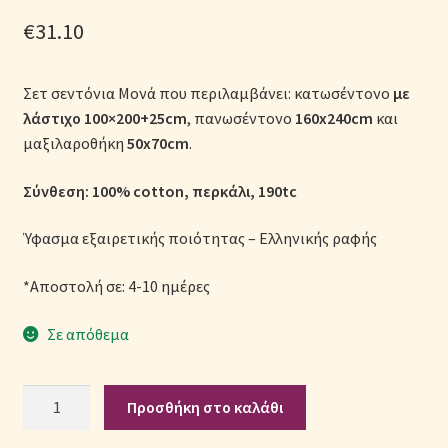
Μονόχρωμες Παπλωματοθήκες
€
31.10
Ολοκλήρωση παραγγελίας
Σετ σεντόνια Μονά που περιλαμβάνει: κατωσέντονο
με
λάστιχο
100×200+25cm
, πανωσέντονο
160x240cm
και
Όροι Χρήσης
μαξιλαροθήκη
50x70cm
.
Παιδικά Λευκά Είδη
Σύνθεση: 100% cotton, περκάλι, 190tc
Παπλώματα για Ζεστασιά & Άνεση
Ύφασμα εξαιρετικής ποιότητας – Ελληνικής ραφής
Παπλωματοθήκες
*Αποστολή σε: 4-10 ημέρες
Σε απόθεμα
Πικέ Κουβέρτες
Πληρωμές
Σετ
Προσθήκη στο καλάθι
Σεντόνια
Πολιτική cookie
Παιδικά