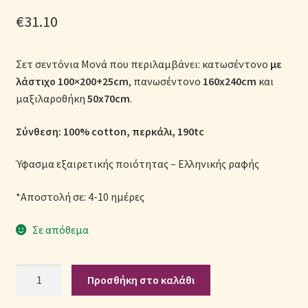
Μονόχρωμες Παπλωματοθήκες
€
31.10
Ολοκλήρωση παραγγελίας
Σετ σεντόνια Μονά που περιλαμβάνει: κατωσέντονο
με
λάστιχο
100×200+25cm
, πανωσέντονο
160x240cm
και
Όροι Χρήσης
μαξιλαροθήκη
50x70cm
.
Παιδικά Λευκά Είδη
Σύνθεση: 100% cotton, περκάλι, 190tc
Παπλώματα για Ζεστασιά & Άνεση
Ύφασμα εξαιρετικής ποιότητας – Ελληνικής ραφής
Παπλωματοθήκες
*Αποστολή σε: 4-10 ημέρες
Σε απόθεμα
Πικέ Κουβέρτες
Πληρωμές
Σετ
Προσθήκη στο καλάθι
Σεντόνια
Πολιτική cookie
Παιδικά