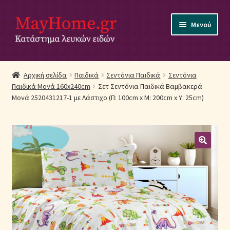
Απευθείας
Μετάβαση
Μενού
μετάβαση
σε
στην
περιεχόμενο
πλοήγηση
Αρχική
Αρχική σελίδα
Παιδικά
Σεντόνια Παιδικά
Σεντόνια
Παιδικά Μονά 160x240cm
Σετ Σεντόνια Παιδικά Βαμβακερά
Ακύρωση Παραγγελίας
Μονά 2520431217-1 με Λάστιχο (Π: 100cm x Μ: 200cm x Υ: 25cm)
Αποστολές
Βρεφικά Λευκά Είδη
Επικοινωνία
Επιστροφές Προϊόντων
Η εταιρία μας