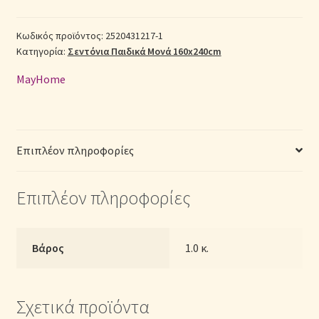
Βαμβακερά
Σεντόνια Σετ
Μονά
Κωδικός προϊόντος:
2520431217-1
Κατηγορία:
Σεντόνια Παιδικά Μονά 160x240cm
2520431217-
1
Σύνδεση
MayHome
με
Λάστιχο
(Π:
100cm
Επιπλέον πληροφορίες
x
Μ:
Επιπλέον πληροφορίες
200cm
x
Υ:
25cm)
Βάρος
1.0 κ.
ποσότητα
Σχετικά προϊόντα