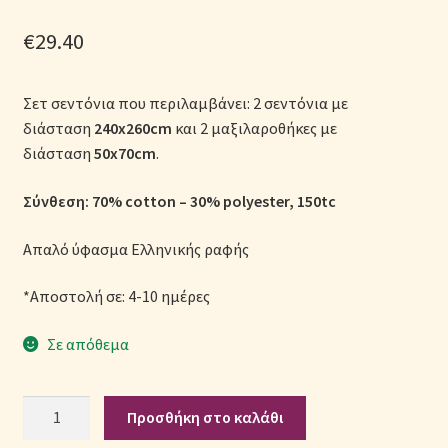
Μονόχρωμες Παπλωματοθήκες
€
29.40
Ολοκλήρωση παραγγελίας
Σετ σεντόνια που περιλαμβάνει: 2 σεντόνια με
Όροι Χρήσης
διάσταση
240x260cm
και 2 μαξιλαροθήκες με
διάσταση
50x70cm
.
Παιδικά Λευκά Είδη
Σύνθεση: 70% cotton – 30% polyester, 150tc
Παπλώματα για Ζεστασιά & Άνεση
Απαλό ύφασμα Ελληνικής ραφής
Παπλωματοθήκες
*Αποστολή σε: 4-10 ημέρες
Πικέ Κουβέρτες
Σε απόθεμα
Πληρωμές
Σετ
Προσθήκη στο καλάθι
Σεντόνια
Πολιτική cookie