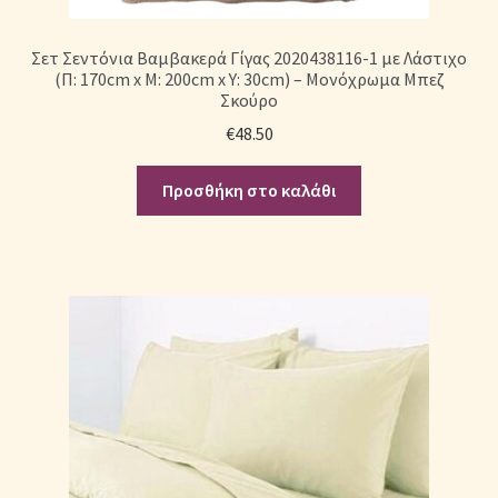
Σετ Σεντόνια Βαμβακερά Γίγας 2020438116-1 με Λάστιχο
(Π: 170cm x Μ: 200cm x Υ: 30cm) – Μονόχρωμα Μπεζ
Σκούρο
€
48.50
Προσθήκη στο καλάθι