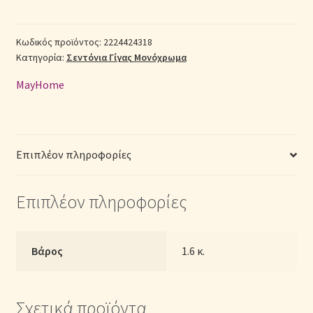
Polycotton
Γίγας
Σεντόνια Σετ
2224424318
Κωδικός προϊόντος:
2224424318
Κατηγορία:
Σεντόνια Γίγας Μονόχρωμα
(Π:
Σύνδεση
260cm
MayHome
x
Μ:
240cm)
–
Επιπλέον πληροφορίες
Μονόχρωμα
Ροζ
Επιπλέον πληροφορίες
ποσότητα
Βάρος
1.6 κ.
Σχετικά προϊόντα