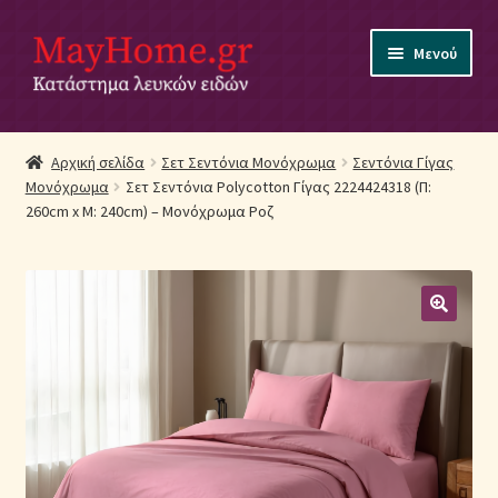
Απευθείας
Μετάβαση
Μενού
μετάβαση
σε
στην
περιεχόμενο
πλοήγηση
Αρχική
Αρχική σελίδα
Σετ Σεντόνια Μονόχρωμα
Σεντόνια Γίγας
Μονόχρωμα
Σετ Σεντόνια Polycotton Γίγας 2224424318 (Π:
Ακύρωση Παραγγελίας
260cm x Μ: 240cm) – Μονόχρωμα Ροζ
Αποστολές
Βρεφικά Λευκά Είδη
Επικοινωνία
Επιστροφές Προϊόντων
Η εταιρία μας