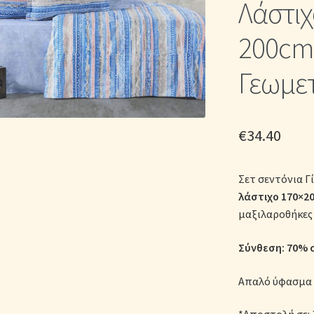
Λάστιχ
ικά Λευκά Είδη
Παπλώματα για Ζεστασιά & Άνεση
Παπλωματοθή
200cm 
Σεντόνια Σετ
Σύνδεση
Γεωμε
€
34.40
Σετ σεντόνια Γ
λάστιχο
170×2
μαξιλαροθήκε
Σύνθεση: 70% c
Απαλό ύφασμα 