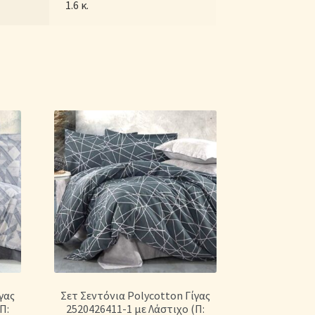
1.6 κ.
γας
Σετ Σεντόνια Polycotton Γίγας
Π:
2520426411-1 με Λάστιχο (Π: