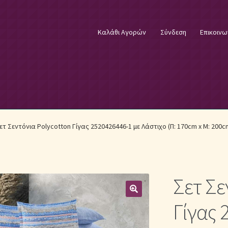
Καλάθι Αγορών
Σύνδεση
Επικοινω
φικά Λευκά Είδη
Επικοινωνία
Επιστροφές Προϊόντων
Η εταιρία
ετ Σεντόνια Polycotton Γίγας 2520426446-1 με Λάστιχο (Π: 170cm x Μ: 200c
λωστές κεντήματος
Κουβέρτες Βελουτέ & Πικέ
E
Μονόχρωμα Κουβερλί με Διαχρονική Κομψότητα
Σετ Σε
μψότητα
Μονόχρωμα Σετ Σεντόνια
Μονόχρωμες Παπλωματοθήκ
Γίγας 