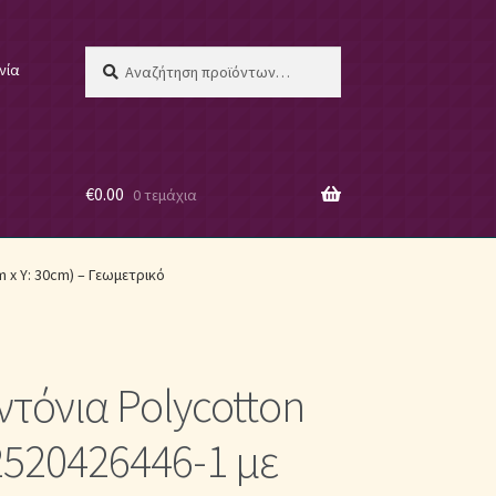
Αναζήτηση
Αναζήτηση
νία
για:
€
0.00
0 τεμάχια
 μας
m x Υ: 30cm) – Γεωμετρικό
ντόνια Polycotton
ες
2520426446-1 με