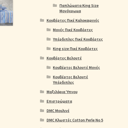
Παπλώματα King Size
Μονόχρωμα
Κουβέρτες Πικέ Καλοκαιρινές
Μονές Πικέ Κουβέρτες
Υπέρδιπλες Πικέ Κουβέρτες
King size Πικέ Κουβέρτες
Κουβέρτες Βελουτέ
Κουβέρτες Βελουτέ Μονές
Κουβέρτες Βελουτέ
Υπέρδιπλες
Μαξιλάρια Ύπνου
Επιστρώματα
DMC Μουλινέ
DMC Κλωστές Cotton Perle No 5