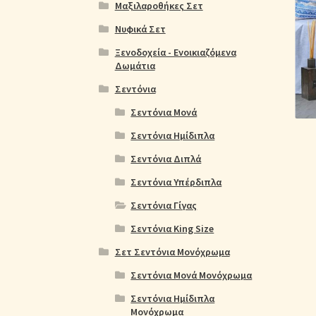
Ολοκλήρωση παραγγελίας
Όροι Χρήσης
Παιδ
Μαξιλαροθήκες Σετ
Νυφικά Σετ
Πικέ Κουβέρτες
Πληρωμές
Πολιτική cookie
Ξενοδοχεία - Ενοικιαζόμενα
Δωμάτια
Σεντόνια
Σεντόνια Μονά
Σεντόνια Ημίδιπλα
Σεντόνια Διπλά
Σεντόνια Υπέρδιπλα
Σεντόνια Γίγας
Σεντόνια King Size
Σετ Σεντόνια Μονόχρωμα
Σεντόνια Μονά Μονόχρωμα
Σεντόνια Ημίδιπλα
Μονόχρωμα