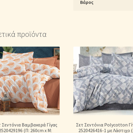
Βάρος
Υ:
30cm)
–
Γεωμετρικό
ετικά προϊόντα
ποσότητα
τ Σεντόνια Βαμβακερά Γίγας
Σετ Σεντόνια Polycotton Γί
2520429196 (Π: 260cm x Μ:
2520426416-1 με Λάστιχο (