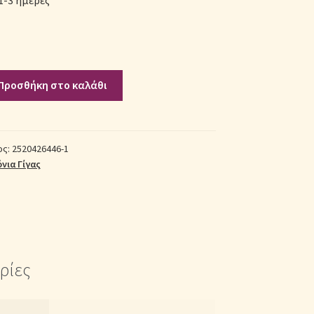
1-3 ημέρες
Προσθήκη στο καλάθι
ος:
2520426446-1
νια Γίγας
ρίες