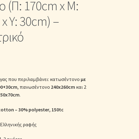
ο (Π: 170cm x Μ:
κες
x Υ: 30cm) –
τρικό
ίγας που περιλαμβάνει: κατωσέντονο
με
00+30cm
, πανωσέντονο
240x260cm
και 2
ς
50x70cm
.
otton – 30% polyester, 150tc
Ελληνικής ραφής