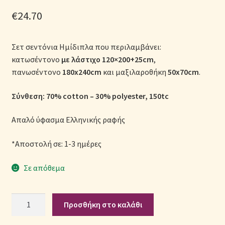
Μονόχρωμες Παπλωματοθήκες
€
24.70
Ολοκλήρωση παραγγελίας
Σετ σεντόνια Ημίδιπλα που περιλαμβάνει:
κατωσέντονο
με λάστιχο
120×200+25cm
,
Όροι Χρήσης
πανωσέντονο
180x240cm
και μαξιλαροθήκη
50x70cm
.
Παιδικά Λευκά Είδη
Σύνθεση: 70% cotton – 30% polyester, 150tc
Παπλώματα για Ζεστασιά & Άνεση
Απαλό ύφασμα Ελληνικής ραφής
Παπλωματοθήκες
*Αποστολή σε: 1-3 ημέρες
Σε απόθεμα
Πικέ Κουβέρτες
Πληρωμές
Σετ
Προσθήκη στο καλάθι
Σεντόνια
Πολιτική cookie
Polycotton