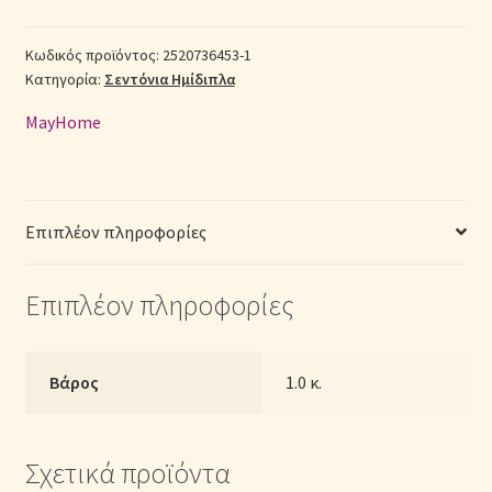
Ημίδιπλα
Σεντόνια Σετ
2520736453-
Κωδικός προϊόντος:
2520736453-1
Κατηγορία:
Σεντόνια Ημίδιπλα
1
με
Σύνδεση
MayHome
Λάστιχο
(Π:
120cm
x
Επιπλέον πληροφορίες
Μ:
200cm
Επιπλέον πληροφορίες
x
Υ:
25cm)
–
Βάρος
1.0 κ.
Floral
ποσότητα
Σχετικά προϊόντα