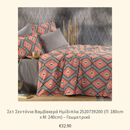
Σετ Σεντόνια Βαμβακερά Ημίδιπλα 2520739200 (Π: 180cm
x Μ: 240cm) – Γεωμετρικό
€
32.90