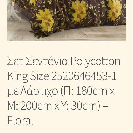
Η Συλλογή μας σε Κουβερλί
Καλάθι Αγορών
Κλωστές κεντήματος
Σετ Σεντόνια Polycotton
Κουβέρτες Βελουτέ & Πικέ
King Size 2520646453-1
Λευκά Είδη & Είδη Σπιτιού Online | MAYHOME
με Λάστιχο (Π: 180cm x
Μονόχρωμα Κουβερλί με Διαχρονική Κομψότητα
Μ: 200cm x Υ: 30cm) –
Μονόχρωμα Παπλώματα με Διαχρονική Κομψότητα
Floral
Μονόχρωμα Σετ Σεντόνια