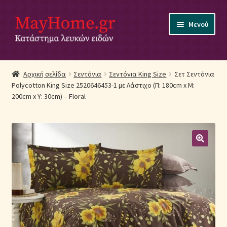
Απευθείας
Μετάβαση
Μενού
μετάβαση
σε
στην
περιεχόμενο
πλοήγηση
Αρχική
Αρχική σελίδα
Σεντόνια
Σεντόνια King Size
Σετ Σεντόνια
Polycotton King Size 2520646453-1 με Λάστιχο (Π: 180cm x Μ:
Ακύρωση Παραγγελίας
200cm x Υ: 30cm) – Floral
Αποστολές
Βρεφικά Λευκά Είδη
Επικοινωνία
Επιστροφές Προϊόντων
Η εταιρία μας