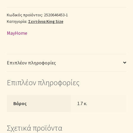
King
Σεντόνια Σετ
Size
Κωδικός προϊόντος:
2520646453-1
Κατηγορία:
Σεντόνια King Size
2520646453-
1
Σύνδεση
MayHome
με
Λάστιχο
(Π:
180cm
Επιπλέον πληροφορίες
x
Μ:
Επιπλέον πληροφορίες
200cm
x
Υ:
30cm)
Βάρος
1.7 κ.
–
Floral
ποσότητα
Σχετικά προϊόντα