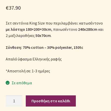
Μονόχρωμες Παπλωματοθήκες
€
37.90
Ολοκλήρωση παραγγελίας
Σετ σεντόνια King Size που περιλαμβάνει: κατωσέντονο
με λάστιχο
180×200+30cm
, πανωσέντονο
240x280cm
και
Όροι Χρήσης
2 μαξιλαροθήκες
50x70cm
.
Παιδικά Λευκά Είδη
Σύνθεση: 70% cotton – 30% polyester, 150tc
Παπλώματα για Ζεστασιά & Άνεση
Απαλό ύφασμα Ελληνικής ραφής
Παπλωματοθήκες
*Αποστολή σε: 1-3 ημέρες
Σε απόθεμα
Πικέ Κουβέρτες
Πληρωμές
Σετ
Προσθήκη στο καλάθι
Σεντόνια
Πολιτική cookie
Polycotton