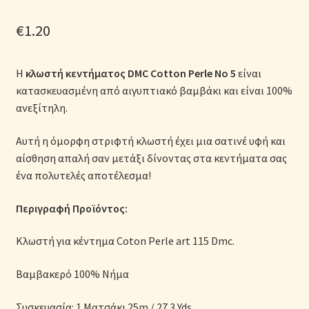
Μονόχρωμες Παπλωματοθήκες
€
1.20
Ολοκλήρωση παραγγελίας
Η
κλωστή κεντήματος DMC Cotton Perle No 5
είναι
Όροι Χρήσης
κατασκευασμένη από αιγυπτιακό βαμβάκι και είναι 100%
ανεξίτηλη.
Παιδικά Λευκά Είδη
Αυτή η όμορφη στριφτή κλωστή έχει μια σατινέ υφή και
Παπλώματα για Ζεστασιά & Άνεση
αίσθηση απαλή σαν μετάξι δίνοντας στα κεντήματα σας
ένα πολυτελές αποτέλεσμα!
Παπλωματοθήκες
Περιγραφή Προϊόντος:
Πικέ Κουβέρτες
Κλωστή για κέντημα Coton Perle art 115 Dmc.
Πληρωμές
Bαμβακερό 100% Νήμα
Πολιτική cookie
Συσκευασία: 1 Ματσάκι 25m / 27.3 Yds