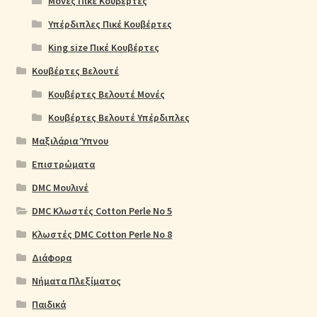
Μονές Πικέ Κουβέρτες
Υπέρδιπλες Πικέ Κουβέρτες
King size Πικέ Κουβέρτες
Κουβέρτες Βελουτέ
Κουβέρτες Βελουτέ Μονές
Κουβέρτες Βελουτέ Υπέρδιπλες
Μαξιλάρια Ύπνου
Επιστρώματα
DMC Μουλινέ
DMC Κλωστές Cotton Perle No 5
Κλωστές DMC Cotton Perle No 8
Διάφορα
Νήματα Πλεξίματος
Παιδικά