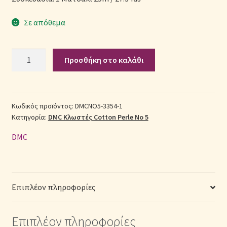
Σε απόθεμα
Σεντόνια Σετ
Σύνδεση
DMC
Προσθήκη στο καλάθι
Κλωστή
Κεντήματος
Cotton
Perle
Κωδικός προϊόντος:
DMCNO5-3354-1
Κατηγορία:
DMC Κλωστές Cotton Perle No 5
115
No5
DMC
Βαμβακερή
3354
Στριφτή
Ροζ
Επιπλέον πληροφορίες
25μ.
ποσότητα
Επιπλέον πληροφορίες