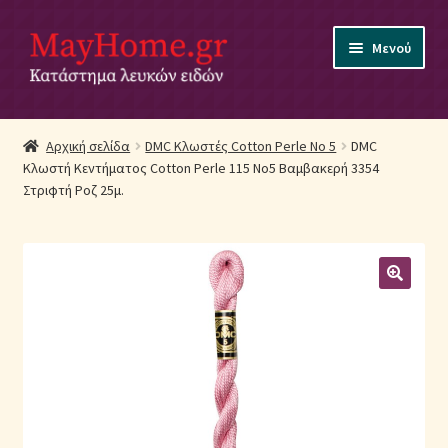
Απευθείας
Μετάβαση
Μενού
μετάβαση
σε
στην
περιεχόμενο
πλοήγηση
Αρχική
Αρχική σελίδα
DMC Κλωστές Cotton Perle No 5
DMC
Κλωστή Κεντήματος Cotton Perle 115 No5 Βαμβακερή 3354
Ακύρωση Παραγγελίας
Στριφτή Ροζ 25μ.
Αποστολές
Βρεφικά Λευκά Είδη
Επικοινωνία
Επιστροφές Προϊόντων
Η εταιρία μας